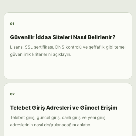
01
Güvenilir İddaa Siteleri Nasıl Belirlenir?
Lisans, SSL sertifikası, DNS kontrolü ve şeffaflık gibi temel
güvenilirlik kriterlerini açıklayın.
02
Telebet Giriş Adresleri ve Güncel Erişim
Telebet giriş, güncel giriş, canlı giriş ve yeni giriş
adreslerinin nasıl doğrulanacağını anlatın.