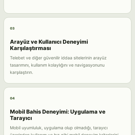
03
Arayüz ve Kullanıcı Deneyimi
Karşılaştırması
Telebet ve diğer güvenilir iddaa sitelerinin arayüz
tasarımını, kullanım kolaylığını ve navigasyonunu
karşılaştırın.
04
Mobil Bahis Deneyimi: Uygulama ve
Tarayıcı
Mobil uyumluluk, uygulama olup olmadığı, tarayıcı
üzerinden kullanım ve hız gibi mobil deneyim kriterlerini