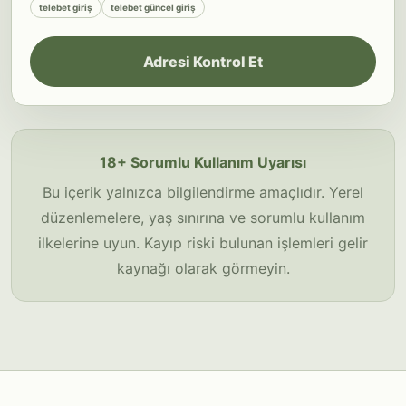
telebet giriş
telebet güncel giriş
Adresi Kontrol Et
18+ Sorumlu Kullanım Uyarısı
Bu içerik yalnızca bilgilendirme amaçlıdır. Yerel
düzenlemelere, yaş sınırına ve sorumlu kullanım
ilkelerine uyun. Kayıp riski bulunan işlemleri gelir
kaynağı olarak görmeyin.