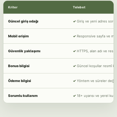
Kriter
Telebet
Güncel giriş odağı
✓
Giriş ve yeni adres sorgul
Mobil erişim
✓
Responsive sayfa ve mobil
Güvenlik yaklaşımı
✓
HTTPS, alan adı ve resm
Bonus bilgisi
✓
Güncel koşullar resmî ka
Ödeme bilgisi
✓
Yöntem ve süreler değişe
Sorumlu kullanım
✓
18+ uyarısı ve yerel kura