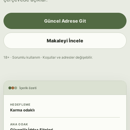
Güncel Adrese Git
Makaleyi İncele
18+ · Sorumlu kullanım · Koşullar ve adresler değişebilir.
İçerik özeti
HEDEFLEME
Karma odaklı
ANA ODAK
Güvenilir İddaa Siteleri