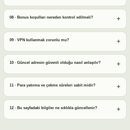
araçları ve güncel koşullar aynı kriterlerle
karşılaştırılmalıdır.
Mobil tarayıcı üzerinden güncel adres açılabilir.
08 · Bonus koşulları nereden kontrol edilmeli?
+
Adres çubuğundaki alan adını ve HTTPS
göstergesini kontrol edin; bilinmeyen APK veya
Bonus oranları ve çevrim koşulları değişebileceği
profil dosyalarını yüklemeyin.
09 · VPN kullanmak zorunlu mu?
+
için güncel kampanya sayfası ve kullanım şartları
esas alınmalıdır. Bu sayfa doğrulanmamış oran
Erişim yöntemi ülkeye, sağlayıcıya ve yerel
veya kesin kazanç vaadi üretmez.
10 · Güncel adresin güvenli olduğu nasıl anlaşılır?
+
kurallara göre değişebilir. Kullanıcılar bulundukları
yerdeki mevzuata uymalı ve güvenilir olmayan
Alan adının doğru yazıldığını, geçerli HTTPS
ücretsiz araçlardan kaçınmalıdır.
11 · Para yatırma ve çekme süreleri sabit midir?
+
sertifikasını ve bağlantının resmî kanallarla
eşleştiğini kontrol edin. Şüpheli yönlendirmelerde
Hayır. Yönteme, doğrulama durumuna, işlem
kişisel bilgi girmeyin.
12 · Bu sayfadaki bilgiler ne sıklıkla güncellenir?
+
yoğunluğuna ve platform kurallarına göre
değişebilir. Kesin süre iddiası yerine güncel ödeme
Sayfa üretildiği tarihteki form verilerini ve genel
sayfası kontrol edilmelidir.