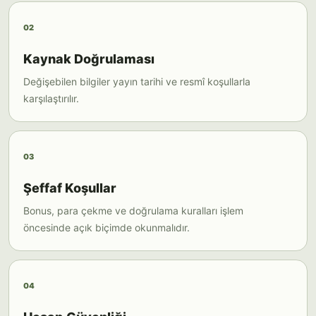
02
Kaynak Doğrulaması
Değişebilen bilgiler yayın tarihi ve resmî koşullarla
karşılaştırılır.
03
Şeffaf Koşullar
Bonus, para çekme ve doğrulama kuralları işlem
öncesinde açık biçimde okunmalıdır.
04