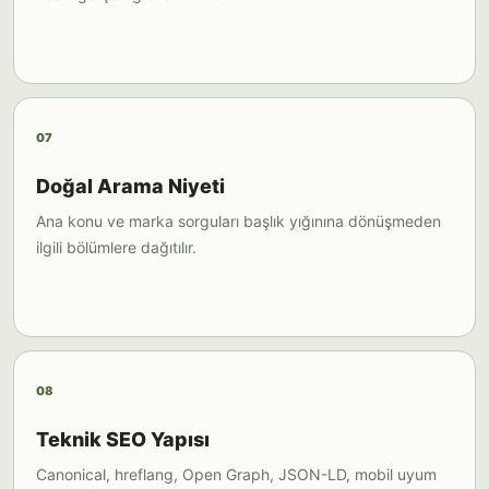
07
Doğal Arama Niyeti
Ana konu ve marka sorguları başlık yığınına dönüşmeden
ilgili bölümlere dağıtılır.
08
Teknik SEO Yapısı
Canonical, hreflang, Open Graph, JSON-LD, mobil uyum