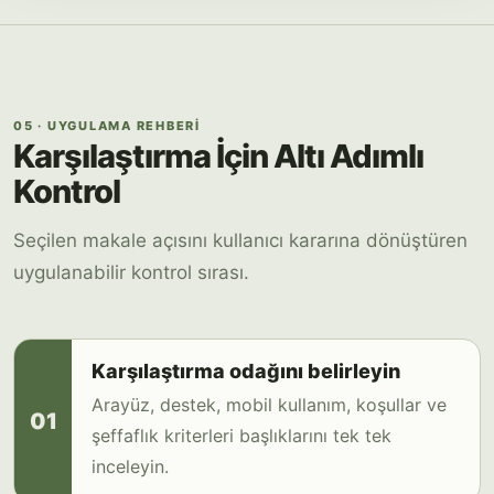
05 · UYGULAMA REHBERİ
Karşılaştırma İçin Altı Adımlı
Kontrol
Seçilen makale açısını kullanıcı kararına dönüştüren
uygulanabilir kontrol sırası.
Karşılaştırma odağını belirleyin
Arayüz, destek, mobil kullanım, koşullar ve
01
şeffaflık kriterleri başlıklarını tek tek
inceleyin.