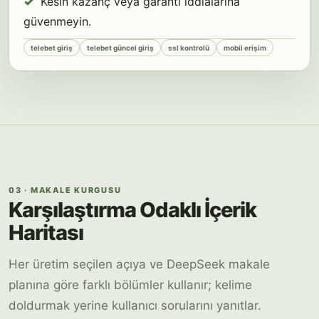
Kesin kazanç veya garanti iddialarına
güvenmeyin.
telebet giriş
telebet güncel giriş
ssl kontrolü
mobil erişim
03 · MAKALE KURGUSU
Karşılaştırma Odaklı İçerik
Haritası
Her üretim seçilen açıya ve DeepSeek makale
planına göre farklı bölümler kullanır; kelime
doldurmak yerine kullanıcı sorularını yanıtlar.