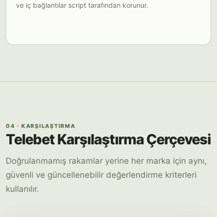
ve iç bağlantılar script tarafından korunur.
04 · KARŞILAŞTIRMA
Telebet Karşılaştırma Çerçevesi
Doğrulanmamış rakamlar yerine her marka için aynı,
güvenli ve güncellenebilir değerlendirme kriterleri
kullanılır.