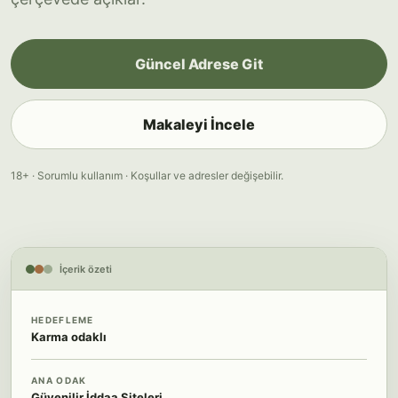
Güncel Adrese Git
Makaleyi İncele
18+ · Sorumlu kullanım · Koşullar ve adresler değişebilir.
İçerik özeti
HEDEFLEME
Karma odaklı
ANA ODAK
Güvenilir İddaa Siteleri