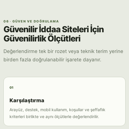
06 · GÜVEN VE DOĞRULAMA
Güvenilir İddaa Siteleri İçin
Güvenilirlik Ölçütleri
Değerlendirme tek bir rozet veya teknik terim yerine
birden fazla doğrulanabilir işarete dayanır.
01
Karşılaştırma
Arayüz, destek, mobil kullanım, koşullar ve şeffaflık
kriterleri birlikte ve aynı ölçütlerle değerlendirilir.