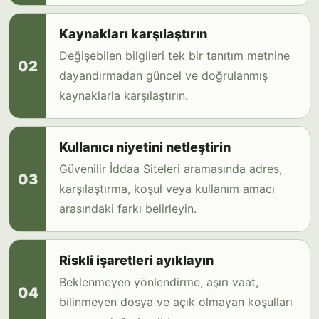
Kaynakları karşılaştırın
Değişebilen bilgileri tek bir tanıtım metnine
02
dayandırmadan güncel ve doğrulanmış
kaynaklarla karşılaştırın.
Kullanıcı niyetini netleştirin
Güvenilir İddaa Siteleri aramasında adres,
03
karşılaştırma, koşul veya kullanım amacı
arasındaki farkı belirleyin.
Riskli işaretleri ayıklayın
Beklenmeyen yönlendirme, aşırı vaat,
04
bilinmeyen dosya ve açık olmayan koşulları