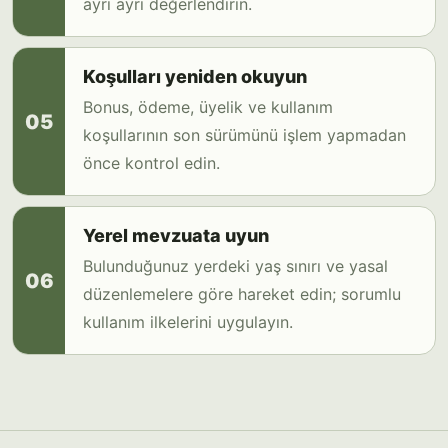
ayrı ayrı değerlendirin.
Koşulları yeniden okuyun
Bonus, ödeme, üyelik ve kullanım
05
koşullarının son sürümünü işlem yapmadan
önce kontrol edin.
Yerel mevzuata uyun
Bulunduğunuz yerdeki yaş sınırı ve yasal
06
düzenlemelere göre hareket edin; sorumlu
kullanım ilkelerini uygulayın.