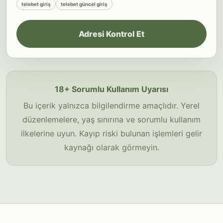
telebet giriş
telebet güncel giriş
Adresi Kontrol Et
18+ Sorumlu Kullanım Uyarısı
Bu içerik yalnızca bilgilendirme amaçlıdır. Yerel
düzenlemelere, yaş sınırına ve sorumlu kullanım
ilkelerine uyun. Kayıp riski bulunan işlemleri gelir
kaynağı olarak görmeyin.