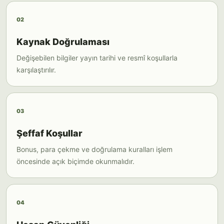
02
Kaynak Doğrulaması
Değişebilen bilgiler yayın tarihi ve resmî koşullarla
karşılaştırılır.
03
Şeffaf Koşullar
Bonus, para çekme ve doğrulama kuralları işlem
öncesinde açık biçimde okunmalıdır.
04