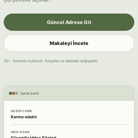
Güncel Adrese Git
Makaleyi İncele
18+ · Sorumlu kullanım · Koşullar ve adresler değişebilir.
İçerik özeti
HEDEFLEME
Karma odaklı
ANA ODAK
Güvenilir İddaa Siteleri