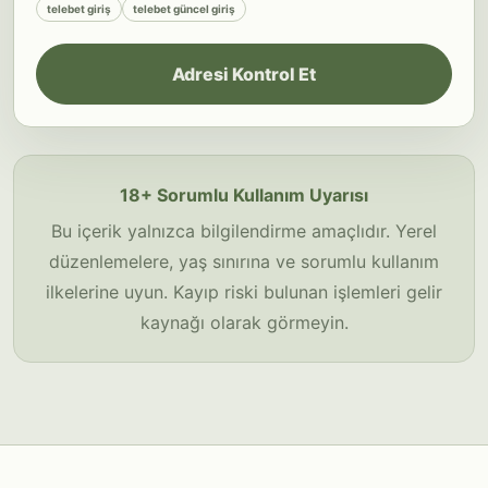
telebet giriş
telebet güncel giriş
Adresi Kontrol Et
18+ Sorumlu Kullanım Uyarısı
Bu içerik yalnızca bilgilendirme amaçlıdır. Yerel
düzenlemelere, yaş sınırına ve sorumlu kullanım
ilkelerine uyun. Kayıp riski bulunan işlemleri gelir
kaynağı olarak görmeyin.