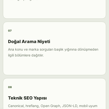
07
Doğal Arama Niyeti
Ana konu ve marka sorguları başlık yığınına dönüşmeden
ilgili bölümlere dağıtılır.
08
Teknik SEO Yapısı
Canonical, hreflang, Open Graph, JSON-LD, mobil uyum