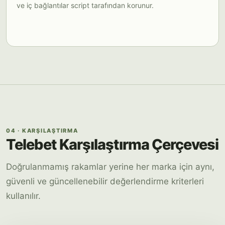
ve iç bağlantılar script tarafından korunur.
04 · KARŞILAŞTIRMA
Telebet Karşılaştırma Çerçevesi
Doğrulanmamış rakamlar yerine her marka için aynı,
güvenli ve güncellenebilir değerlendirme kriterleri
kullanılır.