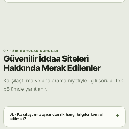
07 · SIK SORULAN SORULAR
Güvenilir İddaa Siteleri
Hakkında Merak Edilenler
Karşılaştırma ve ana arama niyetiyle ilgili sorular tek
bölümde yanıtlanır.
01 · Karşılaştırma açısından ilk hangi bilgiler kontrol
+
edilmeli?