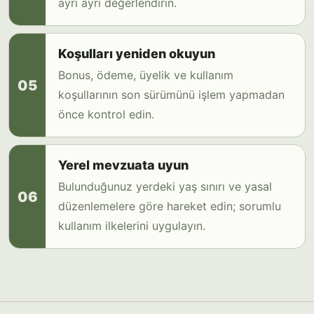
ayrı ayrı değerlendirin.
Koşulları yeniden okuyun
Bonus, ödeme, üyelik ve kullanım
05
koşullarının son sürümünü işlem yapmadan
önce kontrol edin.
Yerel mevzuata uyun
Bulunduğunuz yerdeki yaş sınırı ve yasal
06
düzenlemelere göre hareket edin; sorumlu
kullanım ilkelerini uygulayın.