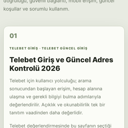
doğruluğu, güvenli bağlantı, mobil erişim, güncel
koşullar ve sorumlu kullanım.
01
TELEBET GIRIŞ · TELEBET GÜNCEL GIRIŞ
Telebet Giriş ve Güncel Adres
Kontrolü 2026
Telebet için kullanıcı yolculuğu; arama
sonucundan başlayan erişim, hesap alanına
ulaşma ve gerekli bilgiyi bulma adımlarıyla
değerlendirilir. Açıklık ve okunabilirlik tek bir
tanıtım vaadinden daha değerlidir.
Telebet değerlendirmesinde bu sayfanın seçtiği