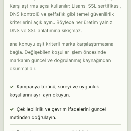
Karşılaştırma açısı kullanılır: Lisans, SSL sertifikası,
DNS kontrolü ve şeffaflık gibi temel güvenilirlik
kriterlerini açıklayın.. Böylece her üretim yalnız
DNS ve SSL anlatımına sıkışmaz.
ana konuyu eşit kriterli marka karşılaştırmasına
bağla. Değişebilen koşullar işlem öncesinde
markanın güncel ve doğrulanmış kaynağından
okunmalıdır.
Kampanya türünü, süreyi ve uygunluk
koşullarını ayrı ayrı okuyun.
Çekilebilirlik ve çevrim ifadelerini güncel
metinden doğrulayın.