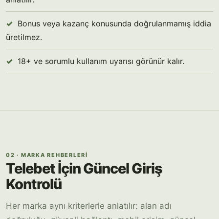
Bonus veya kazanç konusunda doğrulanmamış iddia
üretilmez.
18+ ve sorumlu kullanım uyarısı görünür kalır.
02 · MARKA REHBERLERİ
Telebet İçin Güncel Giriş
Kontrolü
Her marka aynı kriterlerle anlatılır: alan adı