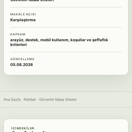
MAKALE AÇISI
Karşılaştırma
KAPSAM
arayüz, destek, mobil kullanım, koşullar ve şeffaflık
kriterleri
GÜNCELLEME
05.08.2026
Ana Sayfa
Rehber
Güvenilir İddaa Siteleri
İÇİNDEKİLER